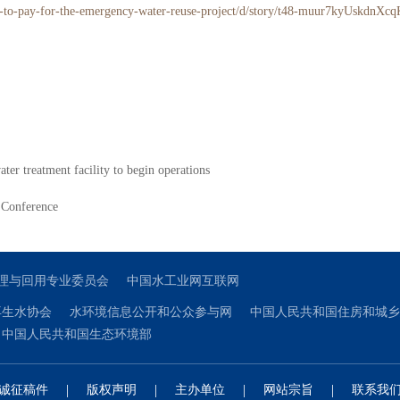
es-to-pay-for-the-emergency-water-reuse-project/d/story/t48-muur7kyUskdnX
tment facility to begin operations
 Conference
理与回用专业委员会
中国水工业网互联网
再生水协会
水环境信息公开和公众参与网
中国人民共和国住房和城乡
中国人民共和国生态环境部
|
|
|
|
诚征稿件
版权声明
主办单位
网站宗旨
联系我