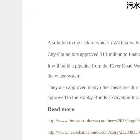
污水再
A solution to the lack of water in Wichita Falls
City Councilors approved $13-million to financ
It will build a pipeline from the River Road Wa
the water system.
They also approved many other measures durin
approved to the Bobby Bonds Excavation Inc.
Read more
:
http://www.timesrecordnews.com/news/2013/aug/20/
http://www.newschannel6now.com/story/23200935/w