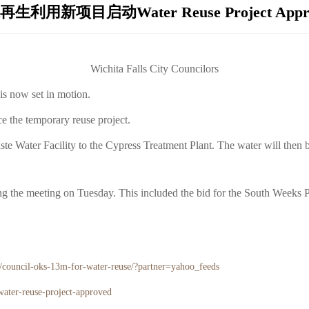
生利用新项目启动Water Reuse Project Appr
Wichita Falls City Councilors
 is now set in motion.
e the temporary reuse project.
ste Water Facility to the Cypress Treatment Plant. The water will then be
g the meeting on Tuesday. This included the bid for the South Weeks
council-oks-13m-for-water-reuse/?partner=yahoo_feeds
ater-reuse-project-approved