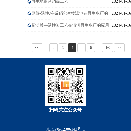
再生水组合消毒工艺
2024-01-16
臭氧-活性炭-反硝化生物滤池在再生水厂的
2024-01-16
应用
超滤膜—活性炭工艺在清河再生水厂的应用
2024-01-16
···
···
<<
2
3
4
5
6
4/8
>>
扫码关注公众号
京ICP备12006143号-1