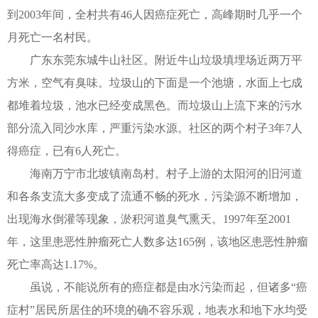
到2003年间，全村共有46人因癌症死亡，高峰期时几乎一个
月死亡一名村民。
广东东莞东城牛山社区。附近牛山垃圾填埋场近两万平
方米，空气有臭味。垃圾山的下面是一个池塘，水面上七成
都堆着垃圾，池水已经变成黑色。而垃圾山上流下来的污水
部分流入同沙水库，严重污染水源。社区的两个村子3年7人
得癌症，已有6人死亡。
海南万宁市北坡镇南岛村。村子上游的太阳河的旧河道
和各条支流大多变成了流通不畅的死水，污染源不断增加，
出现海水倒灌等现象，淤积河道臭气熏天。1997年至2001
年，这里患恶性肿瘤死亡人数多达165例，该地区患恶性肿瘤
死亡率高达1.17%。
虽说，不能说所有的癌症都是由水污染而起，但诸多“癌
症村”居民所居住的环境的确不容乐观，地表水和地下水均受