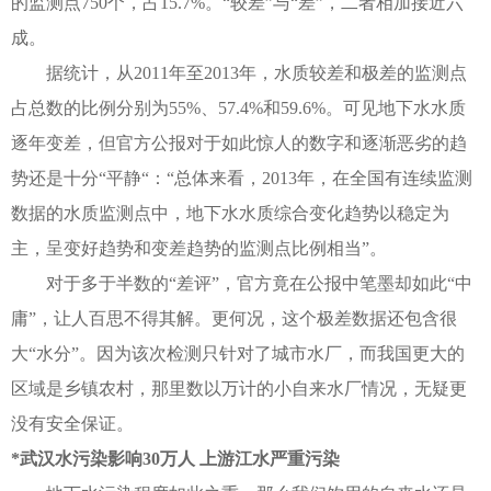
的监测点750个，占15.7%。“较差”与“差”，二者相加接近六
成。
据统计，从2011年至2013年，水质较差和极差的监测点
占总数的比例分别为55%、57.4%和59.6%。可见地下水水质
逐年变差，但官方公报对于如此惊人的数字和逐渐恶劣的趋
势还是十分“平静“：“总体来看，2013年，在全国有连续监测
数据的水质监测点中，地下水水质综合变化趋势以稳定为
主，呈变好趋势和变差趋势的监测点比例相当”。
对于多于半数的“差评”，官方竟在公报中笔墨却如此“中
庸”，让人百思不得其解。更何况，这个极差数据还包含很
大“水分”。因为该次检测只针对了城市水厂，而我国更大的
区域是乡镇农村，那里数以万计的小自来水厂情况，无疑更
没有安全保证。
*武汉水污染影响30万人 上游江水严重污染