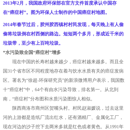
2013年2月，
我国政府环保部在官方文件首度承认中国存
在“癌症村”。图为环保人士制作的中国癌症村地图。
2014年春节过后，胶州胶西镇村村民发现，每天晚上有人偷
偷将垃圾倒在村西侧的路边。短短两个多月，形成近千米的
垃圾带，至少有上百吨垃圾。
*水污染致全国“癌症村”增多
现在中国的长寿村越来越少，癌症村越来越多。而且全
国31个省市区不同程度地存在着与饮水水质有关的癌症发病
区。署名为“徐超-环保研究员”的新浪微博用户表示，我国数
十“癌症村”中，64个有由水污染导致，排名第一。从北到
南，“癌症村”分布图和水质污染图惊人相似。
陕西商洛市商州区贺嘴头村。村民赵淑媛说，过去这里
河的上游都是造纸厂流出红水，还有酒精厂、金属化工厂，
现在河边的沙子挖下去两米多就是红色或者黄色。从1991年