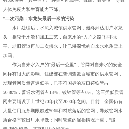
有300多种，其中有几十种是可能致癌、致畸、致突变、导致
人体免疫力和生育能力下降。
*二次污染：水龙头最后一米的污染
水厂处理后，水流入城镇供水管网，最终到达用户水龙
头。相较于水源和加工工艺，自来水的“入户之路”也不太
平。老旧管道再加二次供水，让已堪深忧的自来水水质雪上
加霜。
作为自来水入户的“最后一公里”，管网对自来水的安全
同样有很大的影响。住建部在曾调查数百城市的供水管网，
发现管网质量普遍低劣，已不符国标的灰口铸铁管占
50.80%，普通水泥管占13%，镀锌管等占6%。这三类低质管
网主要铺设于上世纪70年代至2000年之间。目前，全国仍有
大量使用服务期限超过50年和材质落后的管网，导致管网水
质合格率较出厂水降低；同时管道的漏损情况严重，“爆