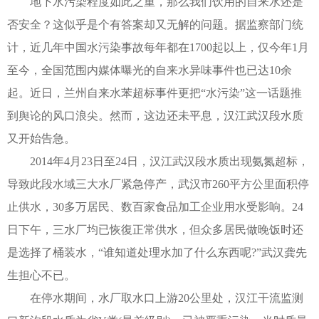
地下水污染程度如此之重，那么我们饮用的自来水还是
否安全？这似乎是个有答案却又无解的问题。据监察部门统
计，近几年中国水污染事故每年都在1700起以上，仅今年1月
至今，全国范围内媒体曝光的自来水异味事件也已达10余
起。近日，兰州自来水苯超标事件更把“水污染”这一话题推
到舆论的风口浪尖。然而，这边还未平息，汉江武汉段水质
又开始告急。
2014年4月23日至24日，汉江武汉段水质出现氨氮超标，
导致此段水域三大水厂紧急停产，武汉市260平方公里面积停
止供水，30多万居民、数百家食品加工企业用水受影响。24
日下午，三水厂均已恢復正常供水，但众多居民做晚饭时还
是选择了桶装水，“谁知道处理水加了什么东西呢?”武汉龚先
生担心不已。
在停水期间，水厂取水口上游20公里处，汉江干流监测