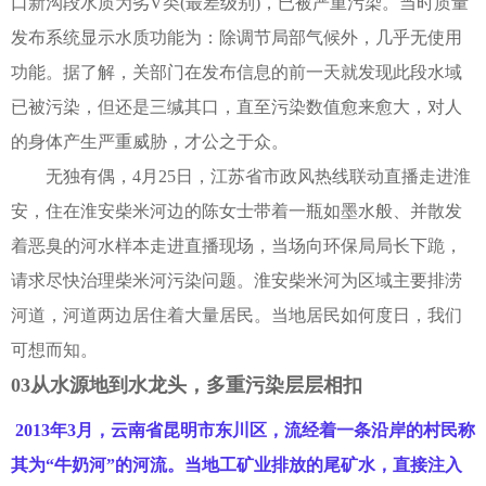
口新沟段水质为劣V类(最差级别)，已被严重污染。当时质量
发布系统显示水质功能为：除调节局部气候外，几乎无使用
功能。据了解，关部门在发布信息的前一天就发现此段水域
已被污染，但还是三缄其口，直至污染数值愈来愈大，对人
的身体产生严重威胁，才公之于众。
无独有偶，4月25日，江苏省市政风热线联动直播走进淮
安，住在淮安柴米河边的陈女士带着一瓶如墨水般、并散发
着恶臭的河水样本走进直播现场，当场向环保局局长下跪，
请求尽快治理柴米河污染问题。淮安柴米河为区域主要排涝
河道，河道两边居住着大量居民。当地居民如何度日，我们
可想而知。
03从水源地到水龙头，多重污染层层相扣
2013年3月，云南省昆明市东川区，流经着一条沿岸的村民称
其为“牛奶河”的河流。当地工矿业排放的尾矿水，直接注入