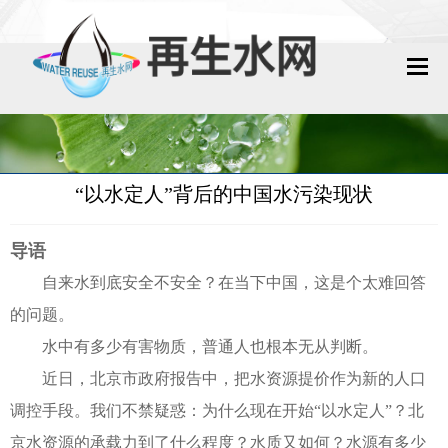
网站首页
再生水动态
“以水定人”背后的中国水污染现状
再生水知识
导语
城镇污水回用
自来水到底安全不安全？在当下中国，这是个太难回答
工业废水回用
的问题。
水中有多少有害物质，普通人也根本无从判断。
技术资料
近日，北京市政府报告中，把水资源提价作为新的人口
调控手段。我们不禁疑惑：为什么现在开始“以水定人”？北
政策法规
京水资源的承载力到了什么程度？水质又如何？水源有多少