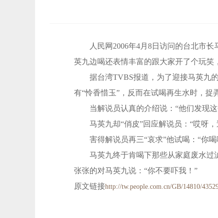
人民网2006年4月8日访问的台北市长
英九边喝还表情丰富的跟大家开了个玩笑
据台湾TVBS报道，为了迎接马英九的
有“怜香惜玉”，反而在试喝再生水时，捉
当解说员认真的介绍说：“他们发现这个
马英九却“俏皮”回应解说员：“哎呀，
害得解说员再三“哀求”他试喝：“你喝
马英九终于肯喝下那些从家庭废水过滤成
张张的对马英九说：“你不要吓我！”
原文链接
http://tw.people.com.cn/GB/14810/4352